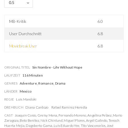
0.5
MB-Kritik
6.0
User Durchschnitt
6.8
Moviebreak User
6.8
ORIGINAL TITEL
Sin Nombre - Life Without Hope
LAUFZEIT
116 Minuten
GENRES
Adventure, Romance, Drama
LÄNDER
Mexico
REGIE
Luis Mandoki
DREHBUCH
Diana Cardozo
Rafael Ramírez Heredia
CAST
Joaquín Cosío
,
Greisy Mena
,
Fernando Moreno
,
Angelina Peláez
,
Mario
Zaragoza
,
Beto Benitez
,
Nick Chinlund
,
Miguel Flores
,
Argél Galindo
,
Tenoch
Huerta Mejía
,
Dagoberto Gama
,
Luis Eduardo Yee
,
Tito Vasconcelos
,
José