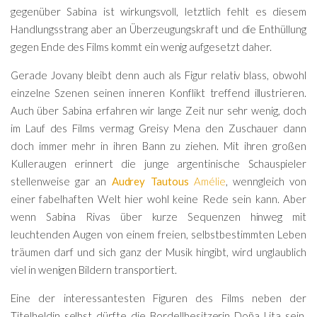
gegenüber Sabina ist wirkungsvoll, letztlich fehlt es diesem
Handlungsstrang aber an Überzeugungskraft und die Enthüllung
gegen Ende des Films kommt ein wenig aufgesetzt daher.
Gerade Jovany bleibt denn auch als Figur relativ blass, obwohl
einzelne Szenen seinen inneren Konflikt treffend illustrieren.
Auch über Sabina erfahren wir lange Zeit nur sehr wenig, doch
im Lauf des Films vermag Greisy Mena den Zuschauer dann
doch immer mehr in ihren Bann zu ziehen. Mit ihren großen
Kulleraugen erinnert die junge argentinische Schauspieler
stellenweise gar an
Audrey Tautous
Amélie
, wenngleich von
einer fabelhaften Welt hier wohl keine Rede sein kann. Aber
wenn Sabina Rivas über kurze Sequenzen hinweg mit
leuchtenden Augen von einem freien, selbstbestimmten Leben
träumen darf und sich ganz der Musik hingibt, wird unglaublich
viel in wenigen Bildern transportiert.
Eine der interessantesten Figuren des Films neben der
Titelheldin selbst dürfte die Bordellbesitzerin Doña Lita sein,