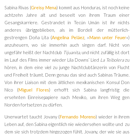
Sabina Rivas (
Greisy Mena
) kommt aus Honduras, ist noch keine
achtzehn Jahre alt und beseelt von ihrem Traum einer
Gesangskarriere. Gestrandet in Tecún Umán ist ihr nichts
anderes übriggeblieben, als im Bordell der mütterlich-
gestrengen Doña Lita (
Angelina Peláez
, »
Mann unter Feuer
«)
anzuheuern, wo sie immerhin auch singen darf. Nicht von
ungefähr heißt der Nachtclub
Tijuanita
, und nicht zufällig ist dort
im Lauf des Films immer wieder Lila Downs’ Lied
La Teibolera
zu
hören, in dem eine viel zu junge Nachtclubtänzerin von Flucht
und Freiheit träumt. Denn genau das sind auch Sabinas Träume.
Von ihrer Liaison mit dem ältlichen mexikanischen Konsul Don
Nico (
Miguel Flores
) erhofft sich Sabina langfristig die
ersehnten Einreisepapiere nach Mexiko, um ihren Weg gen
Norden fortsetzen zu dürfen.
Unerwartet taucht Jovany (
Fernando Moreno
) wieder in ihrem
Leben auf, den Sabina eigentlich nie wiedersehen wollte und zu
dem sie sich trotzdem hingezogen fühlt. Jovany, der wie sie aus