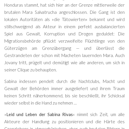
Honduras stammt, hat sich hier an der Grenze mittlerweile der
brutalen Mara Salvatrucha angeschlossen. Die Gang ist den
lokalen Autoritäten als »die Tätowierten« bekannt und wird
stillschweigend als Akteur in einem perfekt ausbalancierten
Spiel aus Gewalt, Korruption und Drogen geduldet: Die
Migrationsbehörde pflückt verzweifelte Flüchtlinge von den
Güterzügen am Grenzübergang — und überlässt die
Gestrandeten der schon mit Macheten lauernden Mara. Auch
Jovany tritt, prügelt und demütigt wie alle anderen, um sich in
seiner Clique zu behaupten.
Sabina indessen pendelt durch die Nachtclubs, Macht und
Gewalt der Behörden immer ausgeliefert und ihrem Traum
keinen Schritt näherkommend, bis sie beschließt, ihr Schicksal
wieder selbst in die Hand zu nehmen …
»
Leid und Leben der Sabina Rivas
« nimmt sich Zeit, um alle
Akteure der Handlung zu positionieren und die Härte des
Grenzlebens in atmosphärischen, aber auch brutalen Bildern in