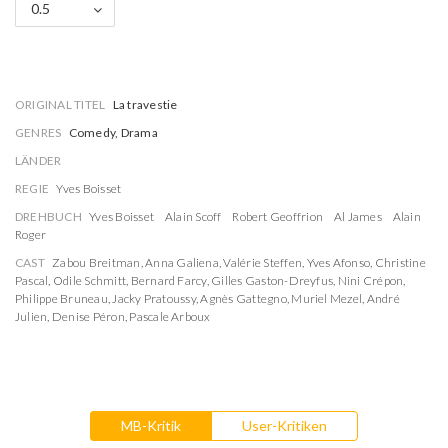
0.5
ORIGINAL TITEL
La travestie
GENRES
Comedy, Drama
LÄNDER
REGIE
Yves Boisset
DREHBUCH
Yves Boisset
Alain Scoff
Robert Geoffrion
Al James
Alain
Roger
CAST
Zabou Breitman
,
Anna Galiena
,
Valérie Steffen
,
Yves Afonso
,
Christine
Pascal
,
Odile Schmitt
,
Bernard Farcy
,
Gilles Gaston-Dreyfus
,
Nini Crépon
,
Philippe Bruneau
,
Jacky Pratoussy
,
Agnès Gattegno
,
Muriel Mezel
,
André
Julien
,
Denise Péron
,
Pascale Arboux
MB-Kritik
User-Kritiken