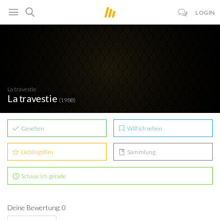
LOGIN
La travestie
La travestie
(1988)
Gesehen
Will ich sehen
Lieblingsfilm
Sammlung
Schaue ich gerade
Deine Bewertung: 0