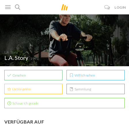
LOGIN
L.A. Story
L.A. Story
(1991)
Gesehen
Will ich sehen
Lieblingsfilm
Sammlung
Schaue ich gerade
VERFÜGBAR AUF