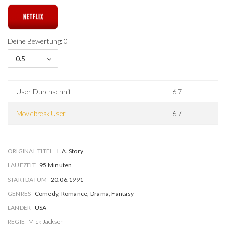
Deine Bewertung: 0
0.5
User Durchschnitt
6.7
Moviebreak User
6.7
ORIGINAL TITEL
L.A. Story
LAUFZEIT
95 Minuten
STARTDATUM
20.06.1991
GENRES
Comedy, Romance, Drama, Fantasy
LÄNDER
USA
REGIE
Mick Jackson