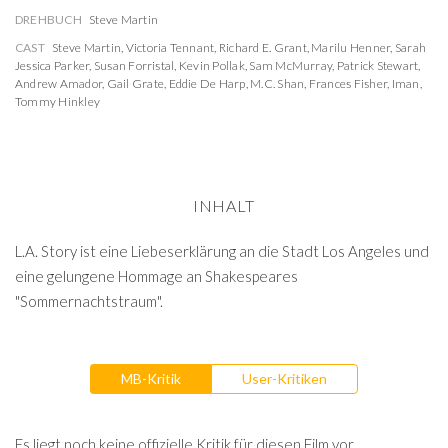
DREHBUCH
Steve Martin
CAST
Steve Martin
,
Victoria Tennant
,
Richard E. Grant
,
Marilu Henner
,
Sarah
Jessica Parker
,
Susan Forristal
,
Kevin Pollak
,
Sam McMurray
,
Patrick Stewart
,
Andrew Amador
,
Gail Grate
,
Eddie De Harp
,
M.C. Shan
,
Frances Fisher
,
Iman
,
Tommy Hinkley
INHALT
L.A. Story ist eine Liebeserklärung an die Stadt Los Angeles und
eine gelungene Hommage an Shakespeares
"Sommernachtstraum".
MB-Kritik
User-Kritiken
Es liegt noch keine offizielle Kritik für diesen Film vor.