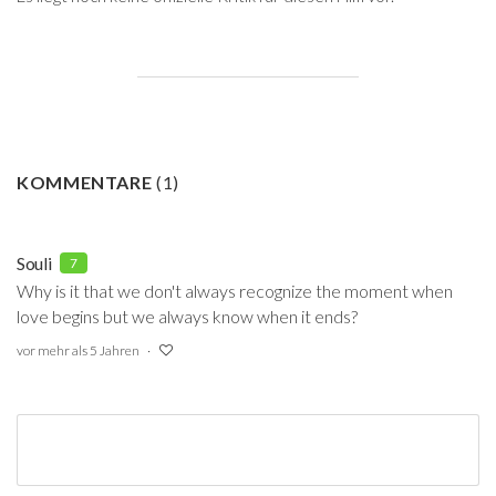
KOMMENTARE
(
1
)
Souli
7
Why is it that we don't always recognize the moment when
love begins but we always know when it ends?
vor mehr als 5 Jahren