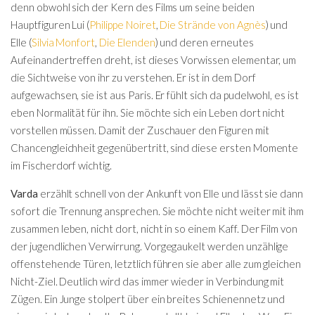
denn obwohl sich der Kern des Films um seine beiden
Hauptfiguren Lui (
Philippe Noiret
,
Die Strände von Agnès
) und
Elle (
Silvia Monfort
,
Die Elenden
) und deren erneutes
Aufeinandertreffen dreht, ist dieses Vorwissen elementar, um
die Sichtweise von ihr zu verstehen. Er ist in dem Dorf
aufgewachsen, sie ist aus Paris. Er fühlt sich da pudelwohl, es ist
eben Normalität für ihn. Sie möchte sich ein Leben dort nicht
vorstellen müssen. Damit der Zuschauer den Figuren mit
Chancengleichheit gegenübertritt, sind diese ersten Momente
im Fischerdorf wichtig.
Varda
erzählt schnell von der Ankunft von Elle und lässt sie dann
sofort die Trennung ansprechen. Sie möchte nicht weiter mit ihm
zusammen leben, nicht dort, nicht in so einem Kaff. Der Film von
der jugendlichen Verwirrung. Vorgegaukelt werden unzählige
offenstehende Türen, letztlich führen sie aber alle zum gleichen
Nicht-Ziel. Deutlich wird das immer wieder in Verbindung mit
Zügen. Ein Junge stolpert über ein breites Schienennetz und