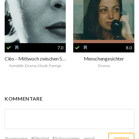
7.0
8.0
Cléo – Mittwoch zwischen 5 und 7
Menschengesichter
Komödie, Drama, Musik, Foreign
Drama
KOMMENTARE
@username
#Filmtitel
$Schauspieler
:emoji