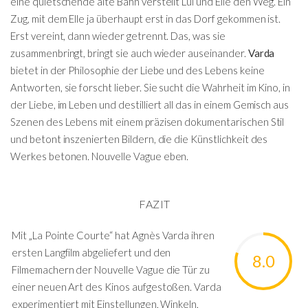
eine quietschende alte Bahn verstellt Lui und Elle den Weg. Ein
Zug, mit dem Elle ja überhaupt erst in das Dorf gekommen ist.
Erst vereint, dann wieder getrennt. Das, was sie
zusammenbringt, bringt sie auch wieder auseinander.
Varda
bietet in der Philosophie der Liebe und des Lebens keine
Antworten, sie forscht lieber. Sie sucht die Wahrheit im Kino, in
der Liebe, im Leben und destilliert all das in einem Gemisch aus
Szenen des Lebens mit einem präzisen dokumentarischen Stil
und betont inszenierten Bildern, die die Künstlichkeit des
Werkes betonen. Nouvelle Vague eben.
FAZIT
Mit „La Pointe Courte“ hat Agnès Varda ihren
ersten Langfilm abgeliefert und den
8.0
Filmemachern der Nouvelle Vague die Tür zu
einer neuen Art des Kinos aufgestoßen. Varda
experimentiert mit Einstellungen, Winkeln,