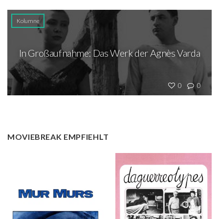
Kolumne
In Großaufnahme: Das Werk der Agnès Varda
0
0
MOVIEBREAK EMPFIEHLT