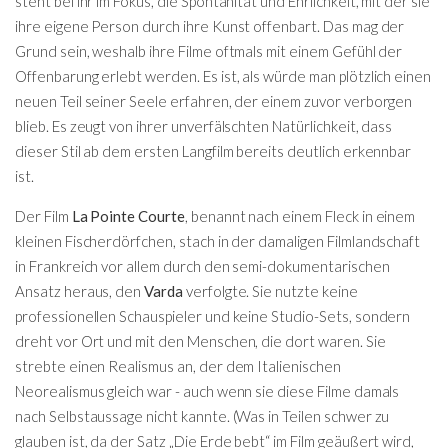
steht bei ihr im Fokus, die Spontanität und Ehrlichkeit, mit der sie
ihre eigene Person durch ihre Kunst offenbart. Das mag der
Grund sein, weshalb ihre Filme oftmals mit einem Gefühl der
Offenbarung erlebt werden. Es ist, als würde man plötzlich einen
neuen Teil seiner Seele erfahren, der einem zuvor verborgen
blieb. Es zeugt von ihrer unverfälschten Natürlichkeit, dass
dieser Stil ab dem ersten Langfilm bereits deutlich erkennbar
ist.
Der Film
La Pointe Courte
, benannt nach einem Fleck in einem
kleinen Fischerdörfchen, stach in der damaligen Filmlandschaft
in Frankreich vor allem durch den semi-dokumentarischen
Ansatz heraus, den
Varda
verfolgte. Sie nutzte keine
professionellen Schauspieler und keine Studio-Sets, sondern
dreht vor Ort und mit den Menschen, die dort waren. Sie
strebte einen Realismus an, der dem Italienischen
Neorealismus gleich war - auch wenn sie diese Filme damals
nach Selbstaussage nicht kannte. (Was in Teilen schwer zu
glauben ist, da der Satz „Die Erde bebt“ im Film geäußert wird,