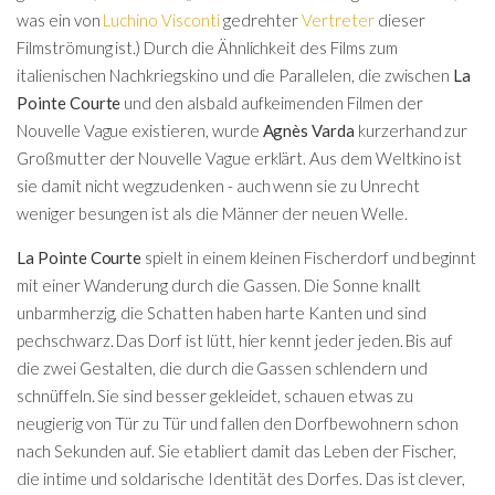
was ein von
Luchino Visconti
gedrehter
Vertreter
dieser
Filmströmung ist.) Durch die Ähnlichkeit des Films zum
italienischen Nachkriegskino und die Parallelen, die zwischen
La
Pointe Courte
und den alsbald aufkeimenden Filmen der
Nouvelle Vague existieren, wurde
Agnès Varda
kurzerhand zur
Großmutter der Nouvelle Vague erklärt. Aus dem Weltkino ist
sie damit nicht wegzudenken - auch wenn sie zu Unrecht
weniger besungen ist als die Männer der neuen Welle.
La Pointe Courte
spielt in einem kleinen Fischerdorf und beginnt
mit einer Wanderung durch die Gassen. Die Sonne knallt
unbarmherzig, die Schatten haben harte Kanten und sind
pechschwarz. Das Dorf ist lütt, hier kennt jeder jeden. Bis auf
die zwei Gestalten, die durch die Gassen schlendern und
schnüffeln. Sie sind besser gekleidet, schauen etwas zu
neugierig von Tür zu Tür und fallen den Dorfbewohnern schon
nach Sekunden auf. Sie etabliert damit das Leben der Fischer,
die intime und soldarische Identität des Dorfes. Das ist clever,