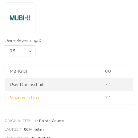
Deine Bewertung: 0
0.5
MB-Kritik
8.0
User Durchschnitt
7.1
Moviebreak User
7.1
ORIGINAL TITEL
La Pointe-Courte
LAUFZEIT
80 Minuten
STARTDATUM
13.05.1955