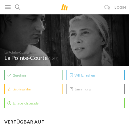
LOGIN
La Pointe-Courte
La Pointe-Courte
(1955)
Gesehen
Will ich sehen
Lieblingsfilm
Sammlung
Schaue ich gerade
VERFÜGBAR AUF