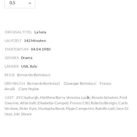
0.5
ORIGINAL TITEL
La luna
LAUFZEIT
142 Minuten
STARTDATUM
04.04.1980
GENRES
Drama
LÄNDER
USA, Italy
REGIE
Bernardo Bertolucci
DREHBUCH
Bernardo Bertolucci
Giuseppe Bertolucci
Franco
Arcalli
Clare Peploe
CAST
Jill Clayburgh
,
Matthew Barry
,
Veronica Lazăr
,
Renato Salvatori
,
Fred
Gwynne
,
Alida Valli
,
Elisabetta Campeti
,
Franco Citti
,
Roberto Benigni
,
Carlo
Verdone
,
Peter Eyre
,
Mustapha Barat
,
Pippo Campanini
,
Rodolfo Lodi
,
Sara Di
Nepi
,
Jole Silvani