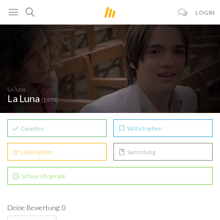
LOGIN
La luna
La Luna
(1979)
Gesehen
Will ich sehen
Lieblingsfilm
Sammlung
Schaue ich gerade
Deine Bewertung: 0