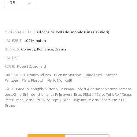
0.5
ORIGINAL TITEL
La donna più bella del mondo (Lina Cavalieri)
LAUFZEIT
107 Minuten
GENRES
Comedy, Romance, Drama
LÄNDER
REGIE
Robert Z. Leonard
DREHBUCH
Franco Solinas
Luciano Martino
Liana Ferri
Michael
Pertwee
Piero Pierotti
Mario Monicelli
CAST
Gina Lollobrigida
,
Vittorio Gassman
,
Robert Alda
,
Anne Vernon
,
Tamara
Lees
,
Gino Sinimberghi
,
Nanda Primavera
,
Enzo Biliotti
,
Marco Tulli
,
Rolf Tasna
,
Peter Trent
,
Loris Gizzi
,
Nico Pepe
,
Gianni Baghino
,
Valeria Fabrizi
,
Nicla Di
Bruno