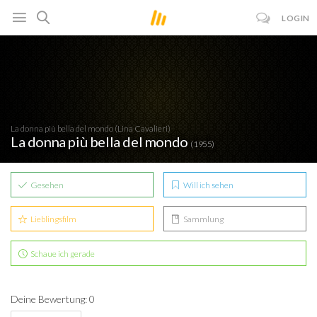
LOGIN
La donna più bella del mondo (Lina Cavalieri)
La donna più bella del mondo
(1955)
Gesehen
Will ich sehen
Lieblingsfilm
Sammlung
Schaue ich gerade
Deine Bewertung: 0