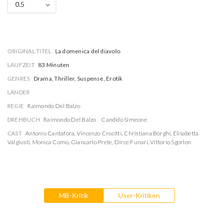
0.5
ORIGINAL TITEL
La domenica del diavolo
LAUFZEIT
83 Minuten
GENRES
Drama, Thriller, Suspense, Erotik
LÄNDER
REGIE
Raimondo Del Balzo
DREHBUCH
Raimondo Del Balzo
Candido Simeone
CAST
Antonio Cantafora
,
Vincenzo Crocitti
,
Christiana Borghi
,
Elisabetta
Valgiusti
,
Monica Como
,
Giancarlo Prete
,
Dirce Funari
,
Vittorio Sgorlon
MB-Kritik
User-Kritiken