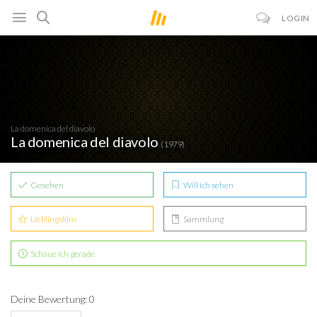
LOGIN
La domenica del diavolo
La domenica del diavolo
(1979)
Gesehen
Will ich sehen
Lieblingsfilm
Sammlung
Schaue ich gerade
Deine Bewertung: 0