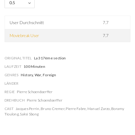
0.5
User Durchschnitt
7.7
Moviebreak User
7.7
ORIGINAL TITEL
La 317ème section
LAUFZEIT
100 Minuten
GENRES
History, War, Foreign
LÄNDER
REGIE
Pierre Schoendoerffer
DREHBUCH
Pierre Schoendoerffer
CAST
Jacques Perrin
,
Bruno Cremer
,
Pierre Fabre
,
Manuel Zarzo
,
Boramy
Tioulong
,
Saksi Sbong