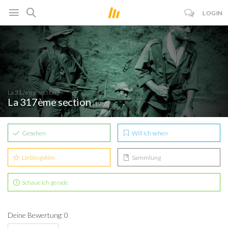
LOGIN
La 317ème section
La 317ème section
(1965)
Gesehen
Will ich sehen
Lieblingsfilm
Sammlung
Schaue ich gerade
Deine Bewertung: 0