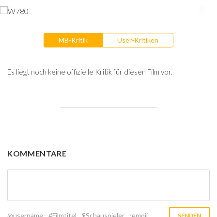
MB-Kritik
User-Kritiken
Es liegt noch keine offizielle Kritik für diesen Film vor.
KOMMENTARE
@username
#Filmtitel
$Schauspieler
:emoji