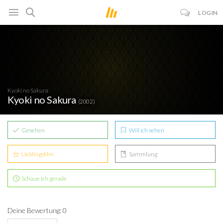
LOGIN
Kyoki no Sakura
Kyoki no Sakura
(2002)
Gesehen
Will ich sehen
Lieblingsfilm
Sammlung
Schaue ich gerade
Deine Bewertung: 0