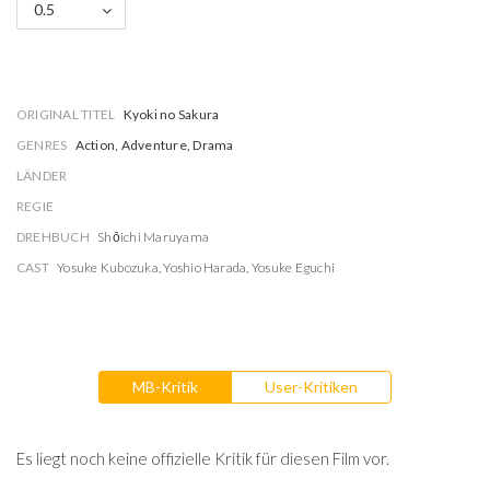
0.5
ORIGINAL TITEL
Kyoki no Sakura
GENRES
Action, Adventure, Drama
LÄNDER
REGIE
DREHBUCH
Shōichi Maruyama
CAST
Yosuke Kubozuka
,
Yoshio Harada
,
Yosuke Eguchi
MB-Kritik
User-Kritiken
Es liegt noch keine offizielle Kritik für diesen Film vor.