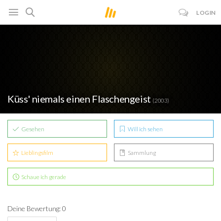
LOGIN
Küss' niemals einen Flaschengeist
(2003)
Gesehen
Will ich sehen
Lieblingsfilm
Sammlung
Schaue ich gerade
Deine Bewertung: 0