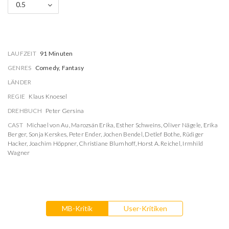
0.5
LAUFZEIT
91 Minuten
GENRES
Comedy, Fantasy
LÄNDER
REGIE
Klaus Knoesel
DREHBUCH
Peter Gersina
CAST
Michael von Au
,
Marozsán Erika
,
Esther Schweins
,
Oliver Nägele
,
Erika
Berger
,
Sonja Kerskes
,
Peter Ender
,
Jochen Bendel
,
Detlef Bothe
,
Rüdiger
Hacker
,
Joachim Höppner
,
Christiane Blumhoff
,
Horst A. Reichel
,
Irmhild
Wagner
MB-Kritik
User-Kritiken