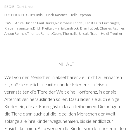
REGIE
Curt Linda
DREHBUCH
Curt Linda
Erich Kästner
Jella Lepman
CAST
Anita Bucher
,
Paul Bürks
,
Rosemarie Fendel
,
Ernst Fritz Fürbringer
,
Klaus Havenstein
,
Erich Kleiber
,
Maria Landrock
,
Bruni Löbel
,
Charles Regnier
,
Anton Reimer
,
Thomas Reiner
,
Georg Thomalla
,
Ursula Traun
,
Heidi Treutler
INHALT
Weil von den Menschen in absehbarer Zeit nicht zu erwarten
ist, daß sie endlich alle miteinander Frieden schließen,
veranstalten die Tiere der Welt eine Konferenz, in der sie
Alternativen herausfinden sollen. Dazu laden sie auch einige
Kinder ein, die als Ehrengäste daran teilnehmen. Die bringen
die Tiere dann auch auf die Idee, den Menschen der Welt
solange alle ihre Kinder wegzunehmen, bis sie endlich zur
Einsicht kommen. Also werden die Kinder von den Tieren in den