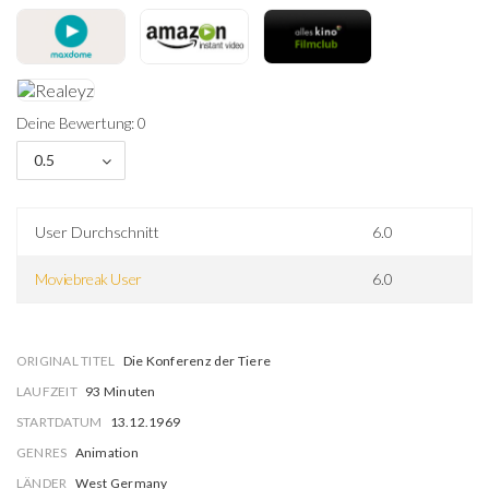
Deine Bewertung: 0
0.5
User Durchschnitt
6.0
Moviebreak User
6.0
ORIGINAL TITEL
Die Konferenz der Tiere
LAUFZEIT
93 Minuten
STARTDATUM
13.12.1969
GENRES
Animation
LÄNDER
West Germany