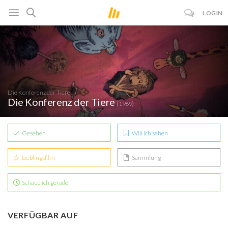
LOGIN
Die Konferenz der Tiere
Die Konferenz der Tiere
(1969)
Gesehen
Will ich sehen
Lieblingsfilm
Sammlung
Schaue ich gerade
VERFÜGBAR AUF