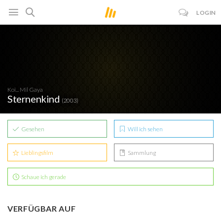
LOGIN
Koi... Mil Gaya
Sternenkind
(2003)
Gesehen
Will ich sehen
Lieblingsfilm
Sammlung
Schaue ich gerade
VERFÜGBAR AUF