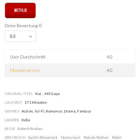
Deine Bewertung: 0
0.5
User Durchschnitt
4.0
Moviebreak User
4.0
ORIGINAL TITEL
Koi... Mil Gaya
LAUFZEIT
171 Minuten
GENRES
Action, Sci-Fi, Romance, Drama, Fantasy
LÄNDER
India
REGIE
Rakesh Roshan
DREHBUCH
Sachin Bhowmick
Honey Irani
Rakesh Roshan
Robin