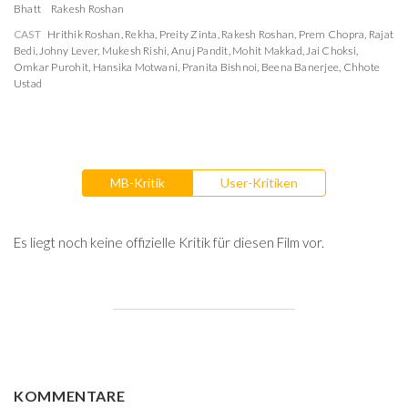
Bhatt
Rakesh Roshan
CAST
Hrithik Roshan
,
Rekha
,
Preity Zinta
,
Rakesh Roshan
,
Prem Chopra
,
Rajat
Bedi
,
Johny Lever
,
Mukesh Rishi
,
Anuj Pandit
,
Mohit Makkad
,
Jai Choksi
,
Omkar Purohit
,
Hansika Motwani
,
Pranita Bishnoi
,
Beena Banerjee
,
Chhote
Ustad
MB-Kritik
User-Kritiken
Es liegt noch keine offizielle Kritik für diesen Film vor.
KOMMENTARE