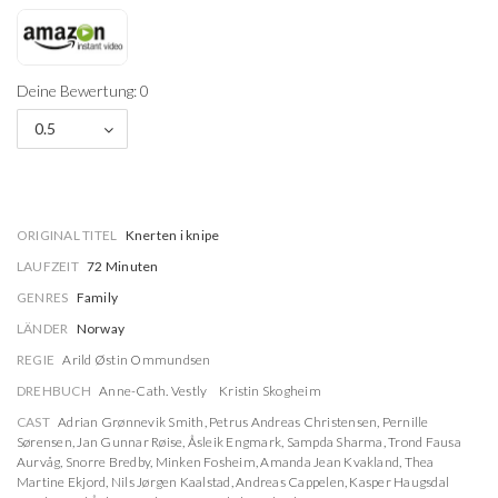
Deine Bewertung: 0
0.5
ORIGINAL TITEL
Knerten i knipe
LAUFZEIT
72 Minuten
GENRES
Family
LÄNDER
Norway
REGIE
Arild Østin Ommundsen
DREHBUCH
Anne-Cath. Vestly
Kristin Skogheim
CAST
Adrian Grønnevik Smith
,
Petrus Andreas Christensen
,
Pernille
Sørensen
,
Jan Gunnar Røise
,
Åsleik Engmark
,
Sampda Sharma
,
Trond Fausa
Aurvåg
,
Snorre Bredby
,
Minken Fosheim
,
Amanda Jean Kvakland
,
Thea
Martine Ekjord
,
Nils Jørgen Kaalstad
,
Andreas Cappelen
,
Kasper Haugsdal