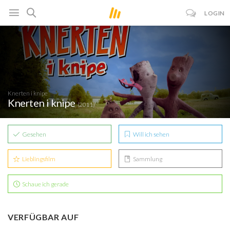
LOGIN
Knerten i knipe
Knerten i knipe
(2011)
Gesehen
Will ich sehen
Lieblingsfilm
Sammlung
Schaue ich gerade
VERFÜGBAR AUF