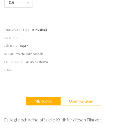
0.5
ORIGINAL TITEL
Kinkakuji
GENRES
LÄNDER
Japan
REGIE
Yoichi Takabayashi
DREHBUCH
Yukio Mishima
CAST
MB-Kritik
User-Kritiken
Es liegt noch keine offizielle Kritik für diesen Film vor.