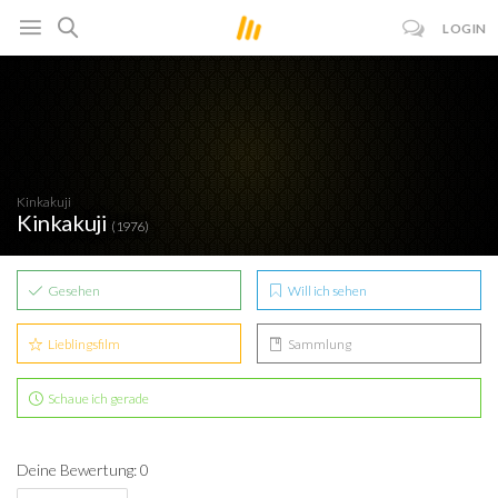
LOGIN
Kinkakuji
Kinkakuji
(1976)
Gesehen
Will ich sehen
Lieblingsfilm
Sammlung
Schaue ich gerade
Deine Bewertung: 0