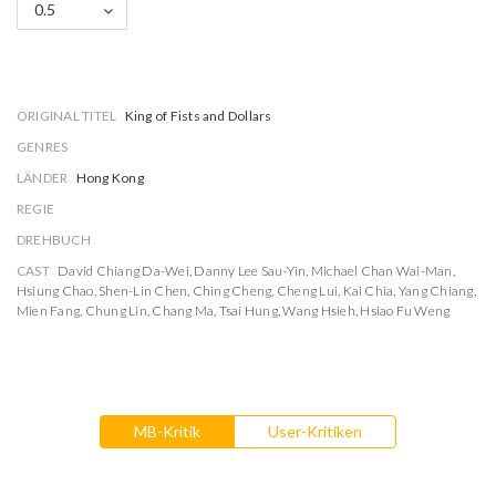
0.5
ORIGINAL TITEL
King of Fists and Dollars
GENRES
LÄNDER
Hong Kong
REGIE
DREHBUCH
CAST
David Chiang Da-Wei
,
Danny Lee Sau-Yin
,
Michael Chan Wai-Man
,
Hsiung Chao
,
Shen-Lin Chen
,
Ching Cheng
,
Cheng Lui
,
Kai Chia
,
Yang Chiang
,
Mien Fang
,
Chung Lin
,
Chang Ma
,
Tsai Hung
,
Wang Hsieh
,
Hsiao Fu Weng
MB-Kritik
User-Kritiken