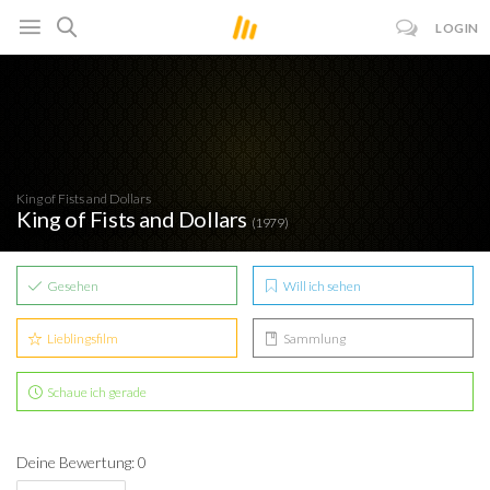
LOGIN
King of Fists and Dollars
King of Fists and Dollars
(1979)
Gesehen
Will ich sehen
Lieblingsfilm
Sammlung
Schaue ich gerade
Deine Bewertung: 0