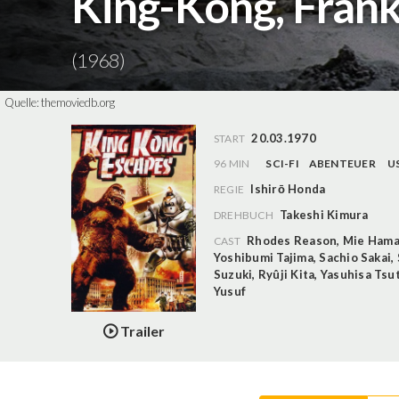
King-Kong, Fran
(1968)
Quelle:
themoviedb.org
20.03.1970
START
96 MIN
SCI-FI
ABENTEUER
U
Ishirō Honda
REGIE
Takeshi Kimura
DREHBUCH
Rhodes Reason
,
Mie Ham
CAST
Yoshibumi Tajima
,
Sachio Sakai
,
Suzuki
,
Ryûji Kita
,
Yasuhisa Tsu
Yusuf
Trailer