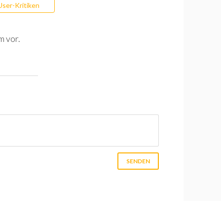
User-Kritiken
m vor.