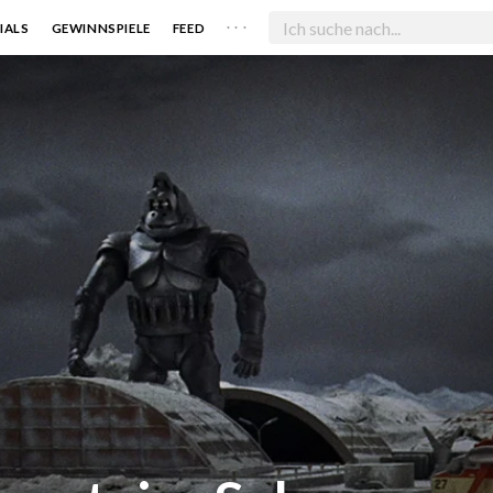
. . .
IALS
GEWINNSPIELE
FEED