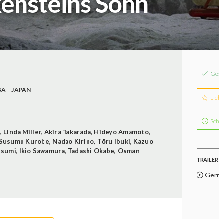
kensteins Sohn
Ge
SA
JAPAN
Lie
Sch
a
,
Linda Miller
,
Akira Takarada
,
Hideyo Amamoto
,
Susumu Kurobe
,
Nadao Kirino
,
Tōru Ibuki
,
Kazuo
tsumi
,
Ikio Sawamura
,
Tadashi Okabe
,
Osman
TRAILER 
Germ