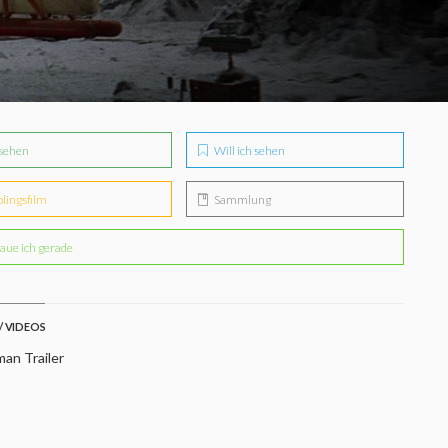
sehen
Will ich sehen
blingsfilm
Sammlung
aue ich gerade
/ VIDEOS
an Trailer