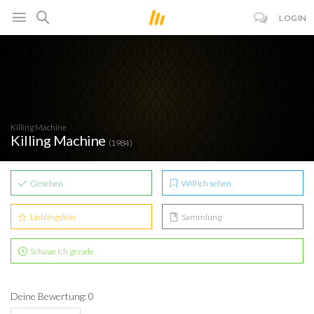
LOGIN
Killing Machine
Killing Machine
(1984)
Gesehen
Will ich sehen
Lieblingsfilm
Sammlung
Schaue ich gerade
Deine Bewertung: 0