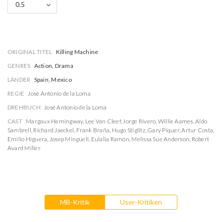
0.5
ORIGINAL TITEL
Killing Machine
GENRES
Action, Drama
LÄNDER
Spain, Mexico
REGIE
José Antonio de la Loma
DREHBUCH
José Antonio de la Loma
CAST
Margaux Hemingway
,
Lee Van Cleef
,
Jorge Rivero
,
Willie Aames
,
Aldo
Sambrell
,
Richard Jaeckel
,
Frank Braña
,
Hugo Stiglitz
,
Gary Piquer
,
Artur Costa
,
Emilio Higuera
,
Josep Minguell
,
Eulalia Ramón
,
Melissa Sue Anderson
,
Robert
Avard Miller
MB-Kritik
User-Kritiken