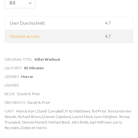
0.5
User Durchschnitt
4.7
Moviebreak User
4.7
ORIGINAL TITEL
Killer Workout
LAUFZEIT
85 Minuten
GENRES
Horror
LÄNDER
REGIE
David A. Prior
DREHBUCH
David A. Prior
CAST
Marcia Karr
,
David Campbell
,
Fritz Matthews
,
Ted Prior
,
Teresa Van der
Woude
,
Richard Bravo
,
Dianne Copeland
,
Laurel Mock
,
Lynn Meighan
,
Teresa
Truesdale
,
Denise Martell
,
Michael Beck
,
John Robb
,
Joel Hoffman
,
Larry
Reynolds
,
Deborah Norris