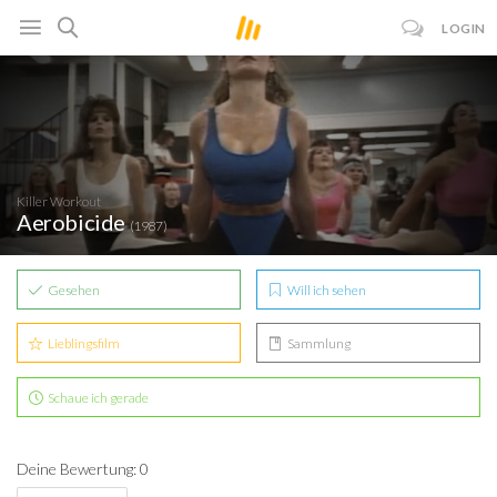
LOGIN
Killer Workout
Aerobicide
(1987)
Gesehen
Will ich sehen
Lieblingsfilm
Sammlung
Schaue ich gerade
Deine Bewertung: 0