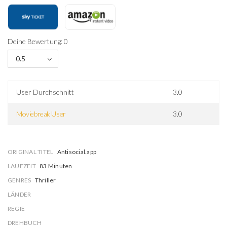
Deine Bewertung: 0
0.5
User Durchschnitt
3.0
Moviebreak User
3.0
ORIGINAL TITEL
Antisocial.app
LAUFZEIT
83 Minuten
GENRES
Thriller
LÄNDER
REGIE
DREHBUCH