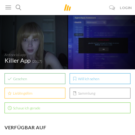
LOGIN
Antisocial.app
Killer App
(2017)
Gesehen
Will ich sehen
Lieblingsfilm
Sammlung
Schaue ich gerade
VERFÜGBAR AUF