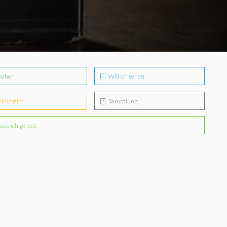
sehen
Will ich sehen
blingsfilm
Sammlung
aue ich gerade