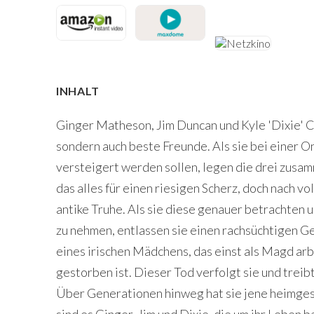
INHALT
Ginger Matheson, Jim Duncan und Kyle 'Dixie' Ca
sondern auch beste Freunde. Als sie bei einer O
versteigert werden sollen, legen die drei zusam
das alles für einen riesigen Scherz, doch nach vo
antike Truhe. Als sie diese genauer betrachten u
zu nehmen, entlassen sie einen rachsüchtigen Geis
eines irischen Mädchens, das einst als Magd ar
gestorben ist. Dieser Tod verfolgt sie und treib
Über Generationen hinweg hat sie jene heimges
sind es Ginger, Jim und Dixie, die um ihr Leben 