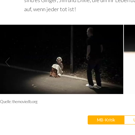
auf, wenn jeder tot ist!
Quelle:
themoviedb.org
MB-Kritik