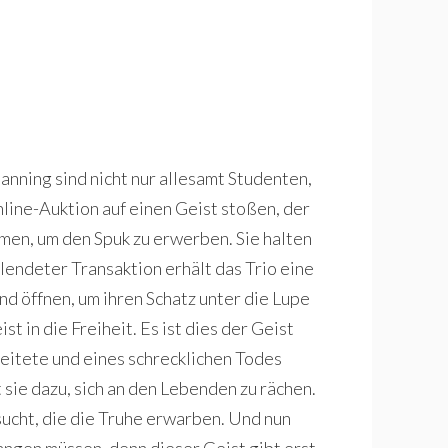
nning sind nicht nur allesamt Studenten,
nline-Auktion auf einen Geist stoßen, der
men, um den Spuk zu erwerben. Sie halten
llendeter Transaktion erhält das Trio eine
nd öffnen, um ihren Schatz unter die Lupe
t in die Freiheit. Es ist dies der Geist
beitete und eines schrecklichen Todes
t sie dazu, sich an den Lebenden zu rächen.
ucht, die die Truhe erwarben. Und nun
bangen müssen, denn dieser Geist gibt erst