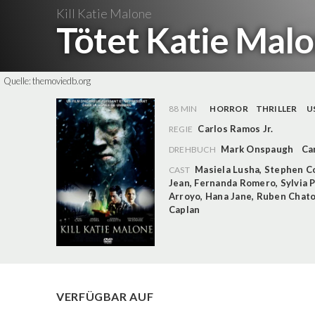
Kill Katie Malone
Tötet Katie Mal
Quelle:
themoviedb.org
88 MIN
HORROR
THRILLER
U
Carlos Ramos Jr.
REGIE
Mark Onspaugh
Ca
DREHBUCH
Masiela Lusha
,
Stephen Co
CAST
Jean
,
Fernanda Romero
,
Sylvia 
Arroyo
,
Hana Jane
,
Ruben Chato 
Caplan
VERFÜGBAR AUF