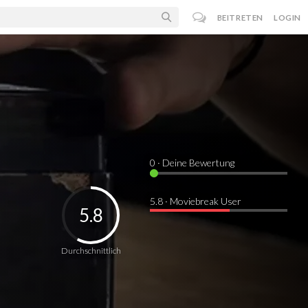
BEITRETEN
LOGIN
0
· Deine Bewertung
5.8 · Moviebreak User
5.8
Durchschnittlich