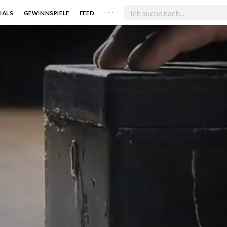
. . .
IALS
GEWINNSPIELE
FEED