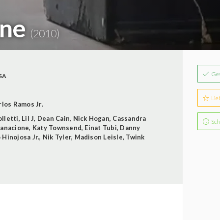
one
(2010)
Ge
SA
Lie
rlos Ramos Jr.
lletti
,
Lil J
,
Dean Cain
,
Nick Hogan
,
Cassandra
Sch
Panacione
,
Katy Townsend
,
Einat Tubi
,
Danny
Hinojosa Jr.
,
Nik Tyler
,
Madison Leisle
,
Twink