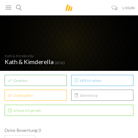
LOGIN
Kath & Kimderella
Kath & Kimderella
(2012)
Gesehen
Will ich sehen
Lieblingsfilm
Sammlung
Schaue ich gerade
Deine Bewertung: 0