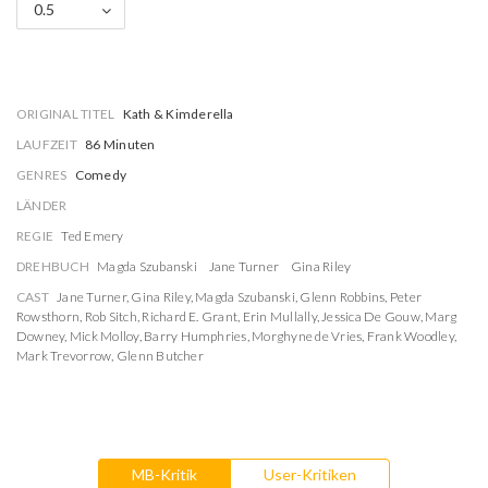
0.5
ORIGINAL TITEL
Kath & Kimderella
LAUFZEIT
86 Minuten
GENRES
Comedy
LÄNDER
REGIE
Ted Emery
DREHBUCH
Magda Szubanski
Jane Turner
Gina Riley
CAST
Jane Turner
,
Gina Riley
,
Magda Szubanski
,
Glenn Robbins
,
Peter
Rowsthorn
,
Rob Sitch
,
Richard E. Grant
,
Erin Mullally
,
Jessica De Gouw
,
Marg
Downey
,
Mick Molloy
,
Barry Humphries
,
Morghyne de Vries
,
Frank Woodley
,
Mark Trevorrow
,
Glenn Butcher
MB-Kritik
User-Kritiken