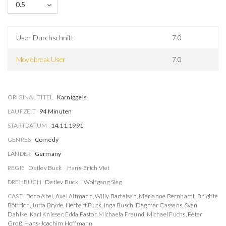
0.5
User Durchschnitt
7.0
Moviebreak User
7.0
ORIGINAL TITEL
Karniggels
LAUFZEIT
94 Minuten
STARTDATUM
14.11.1991
GENRES
Comedy
LÄNDER
Germany
REGIE
Detlev Buck
Hans-Erich Viet
DREHBUCH
Detlev Buck
Wolfgang Sieg
CAST
Bodo Abel
,
Axel Altmann
,
Willy Bartelsen
,
Marianne Bernhardt
,
Brigitte
Böttrich
,
Jutta Bryde
,
Herbert Buck
,
Inga Busch
,
Dagmar Cassens
,
Sven
Dahlke
,
Karl Knieser
,
Edda Pastor
,
Michaela Freund
,
Michael Fuchs
,
Peter
Groß
,
Hans-Joachim Hoffmann