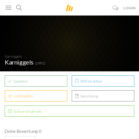
LOGIN
Karniggels
Karniggels
(1991)
Gesehen
Will ich sehen
Lieblingsfilm
Sammlung
Schaue ich gerade
Deine Bewertung: 0