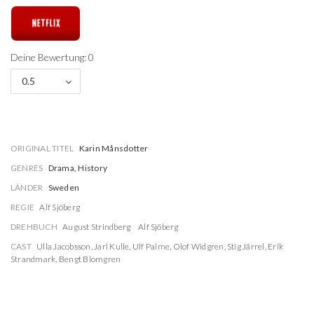
Deine Bewertung: 0
0.5
ORIGINAL TITEL
Karin Månsdotter
GENRES
Drama, History
LÄNDER
Sweden
REGIE
Alf Sjöberg
DREHBUCH
August Strindberg
Alf Sjöberg
CAST
Ulla Jacobsson
,
Jarl Kulle
,
Ulf Palme
,
Olof Widgren
,
Stig Järrel
,
Erik
Strandmark
,
Bengt Blomgren