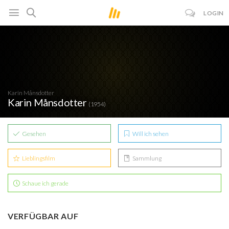
LOGIN
Karin Månsdotter
Karin Månsdotter
(1954)
Gesehen
Will ich sehen
Lieblingsfilm
Sammlung
Schaue ich gerade
VERFÜGBAR AUF