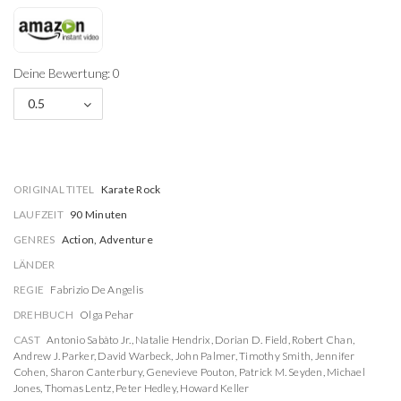
Deine Bewertung: 0
0.5
ORIGINAL TITEL
Karate Rock
LAUFZEIT
90 Minuten
GENRES
Action, Adventure
LÄNDER
REGIE
Fabrizio De Angelis
DREHBUCH
Olga Pehar
CAST
Antonio Sabàto Jr.
,
Natalie Hendrix
,
Dorian D. Field
,
Robert Chan
,
Andrew J. Parker
,
David Warbeck
,
John Palmer
,
Timothy Smith
,
Jennifer
Cohen
,
Sharon Canterbury
,
Genevieve Pouton
,
Patrick M. Seyden
,
Michael
Jones
,
Thomas Lentz
,
Peter Hedley
,
Howard Keller