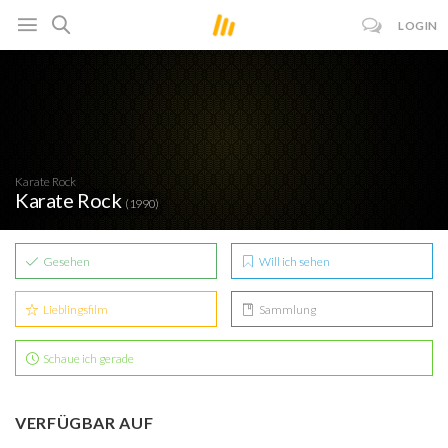
LOGIN
Karate Rock
Karate Rock
(1990)
Gesehen
Will ich sehen
Lieblingsfilm
Sammlung
Schaue ich gerade
VERFÜGBAR AUF