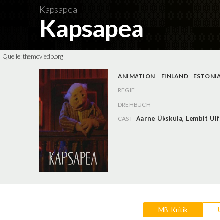
Kapsapea
Kapsapea
Quelle:
themoviedb.org
ANIMATION
FINLAND
ESTONI
REGIE
DREHBUCH
Aarne Üksküla
,
Lembit Ulf
CAST
MB-Kritik