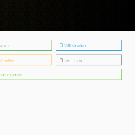
sehen
Will ich sehen
blingsfilm
Sammlung
aue ich gerade