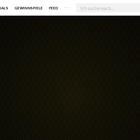
. . .
IALS
GEWINNSPIELE
FEED