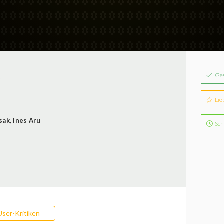
Ge
A
Lie
sak
,
Ines Aru
Sch
User-Kritiken