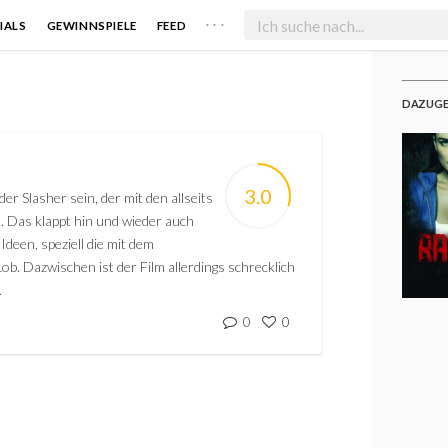
. . .
IALS
GEWINNSPIELE
FEED
DAZUGE
3.0
r Slasher sein, der mit den allseits
. Das klappt hin und wieder auch
 Ideen, speziell die mit dem
 Lob. Dazwischen ist der Film allerdings schrecklich
.
0
0