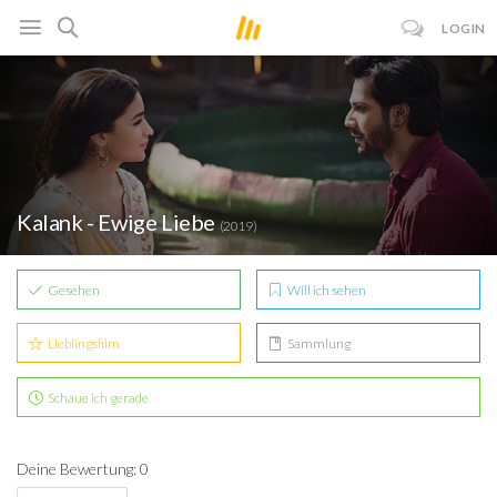
LOGIN
Kalank - Ewige Liebe
(2019)
Gesehen
Will ich sehen
Lieblingsfilm
Sammlung
Schaue ich gerade
Deine Bewertung: 0