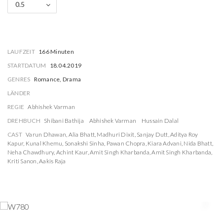
0.5
LAUFZEIT
166 Minuten
STARTDATUM
18.04.2019
GENRES
Romance, Drama
LÄNDER
REGIE
Abhishek Varman
DREHBUCH
Shibani Bathija
Abhishek Varman
Hussain Dalal
CAST
Varun Dhawan
,
Alia Bhatt
,
Madhuri Dixit
,
Sanjay Dutt
,
Aditya Roy
Kapur
,
Kunal Khemu
,
Sonakshi Sinha
,
Pawan Chopra
,
Kiara Advani
,
Nida Bhatt
,
Neha Chawdhury
,
Achint Kaur
,
Amit Singh Kharbanda
,
Amit Singh Kharbanda
,
Kriti Sanon
,
Aakis Raja