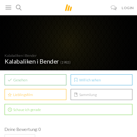
LOGIN
Kalabaliken i Bender
Kalabaliken i Bender
(1983)
Gesehen
Will ich sehen
Lieblingsfilm
Sammlung
Schaue ich gerade
Deine Bewertung: 0