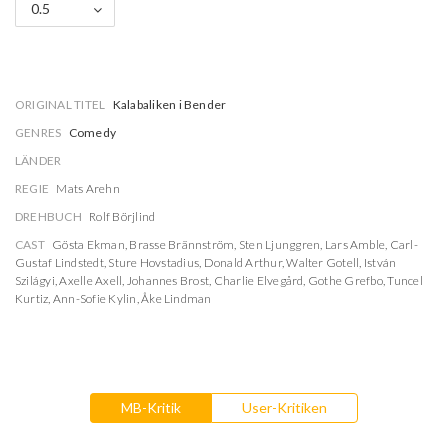
0.5
ORIGINAL TITEL
Kalabaliken i Bender
GENRES
Comedy
LÄNDER
REGIE
Mats Arehn
DREHBUCH
Rolf Börjlind
CAST
Gösta Ekman
,
Brasse Brännström
,
Sten Ljunggren
,
Lars Amble
,
Carl-
Gustaf Lindstedt
,
Sture Hovstadius
,
Donald Arthur
,
Walter Gotell
,
István
Szilágyi
,
Axelle Axell
,
Johannes Brost
,
Charlie Elvegård
,
Gothe Grefbo
,
Tuncel
Kurtiz
,
Ann-Sofie Kylin
,
Åke Lindman
MB-Kritik
User-Kritiken