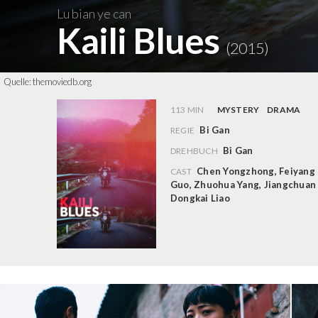
Lu bian ye can
Kaili Blues
(2015)
Quelle:
themoviedb.org
113 MIN
MYSTERY
DRAMA
Bi Gan
REGIE
Bi Gan
DREHBUCH
Chen Yongzhong
,
Feiyang
CAST
Guo
,
Zhuohua Yang
,
Jiangchuan
Dongkai Liao