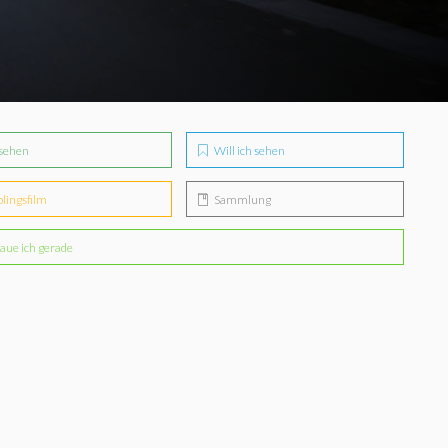
sehen
Will ich sehen
blingsfilm
Sammlung
aue ich gerade