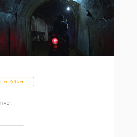
User-Kritiken
m vor.