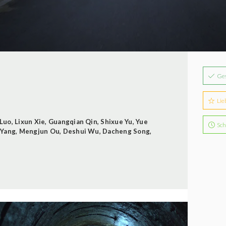
Ge
Lie
 Luo
,
Lixun Xie
,
Guangqian Qin
,
Shixue Yu
,
Yue
Sch
 Yang
,
Mengjun Ou
,
Deshui Wu
,
Dacheng Song
,