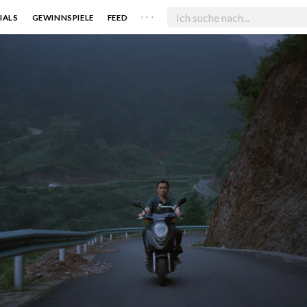
. . .
IALS
GEWINNSPIELE
FEED