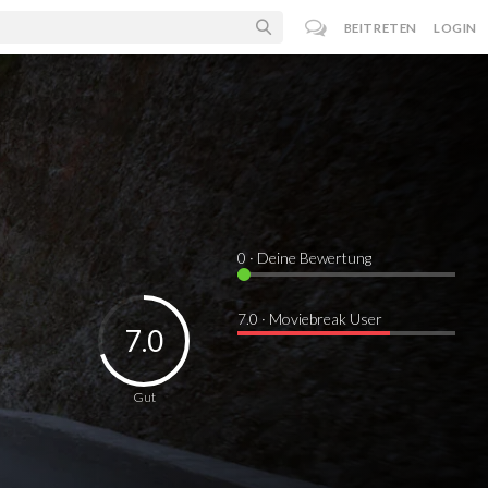
BEITRETEN
LOGIN
0
· Deine Bewertung
7.0 · Moviebreak User
7.0
Gut