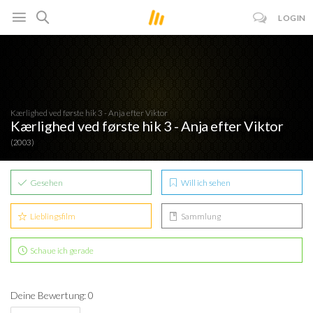
LOGIN
Kærlighed ved første hik 3 - Anja efter Viktor
Kærlighed ved første hik 3 - Anja efter Viktor
(2003)
Gesehen
Will ich sehen
Lieblingsfilm
Sammlung
Schaue ich gerade
Deine Bewertung: 0