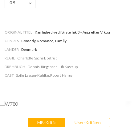
0.5
ORIGINAL TITEL
Kærlighed ved første hik 3 - Anja efter Viktor
GENRES
Comedy, Romance, Family
LÄNDER
Denmark
REGIE
Charlotte Sachs Bostrup
DREHBUCH
Dennis Jürgensen
Ib Kastrup
CAST
Sofie Lassen-Kahlke
,
Robert Hansen
MB-Kritik
User-Kritiken