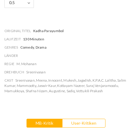
0.5
ORIGINAL TITEL
Kadha Parayumbol
LAUFZEIT
130 Minuten
GENRES
Comedy, Drama
LÄNDER
REGIE
M. Mohanan
DREHBUCH
Sreenivasan
CAST
Sreenivasan
,
Meena
,
Innocent
,
Mukesh
,
Jagadish
,
K.P.A.C. Lalitha
,
Salim
Kumar
,
Mammootty
,
Jaswir Kaur
,
Kottayam Nazeer
,
Suraj Venjaramoodu
,
Mamukkoya
,
Shafna Nizam
,
Augustine
,
Sadiq
,
Vettukili Prakash
MB-Kritik
User-Kritiken