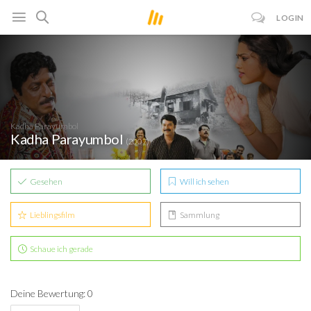
LOGIN
Kadha Parayumbol
Kadha Parayumbol
(2007)
Gesehen
Will ich sehen
Lieblingsfilm
Sammlung
Schaue ich gerade
Deine Bewertung: 0