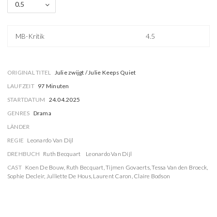
0.5
MB-Kritik
4.5
ORIGINAL TITEL
Julie zwijgt / Julie Keeps Quiet
LAUFZEIT
97 Minuten
STARTDATUM
24.04.2025
GENRES
Drama
LÄNDER
REGIE
Leonardo Van Dijl
DREHBUCH
Ruth Becquart
Leonardo Van Dijl
CAST
Koen De Bouw
,
Ruth Becquart
,
Tijmen Govaerts
,
Tessa Van den Broeck
,
Sophie Decleir
,
Julliette De Hous
,
Laurent Caron
,
Claire Bodson