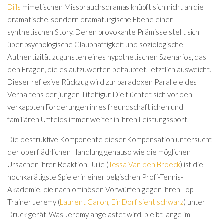
Dijls
mimetischen Missbrauchsdramas knüpft sich nicht an die
dramatische, sondern dramaturgische Ebene einer
synthetischen Story. Deren provokante Prämisse stellt sich
über psychologische Glaubhaftigkeit und soziologische
Authentizität zugunsten eines hypothetischen Szenarios, das
den Fragen, die es aufzuwerfen behauptet, letztlich ausweicht.
Dieser reflexive Rückzug wird zur paradoxen Parallele des
Verhaltens der jungen Titelfigur. Die flüchtet sich vor den
verkappten Forderungen ihres freundschaftlichen und
familiären Umfelds immer weiter in ihren Leistungssport.
Die destruktive Komponente dieser Kompensation untersucht
der oberflächlichen Handlung genauso wie die möglichen
Ursachen ihrer Reaktion. Julie (
Tessa Van den Broeck
) ist die
hochkarätigste Spielerin einer belgischen Profi-Tennis-
Akademie, die nach ominösen Vorwürfen gegen ihren Top-
Trainer Jeremy (
Laurent Caron
,
Ein Dorf sieht schwarz
) unter
Druck gerät. Was Jeremy angelastet wird, bleibt lange im