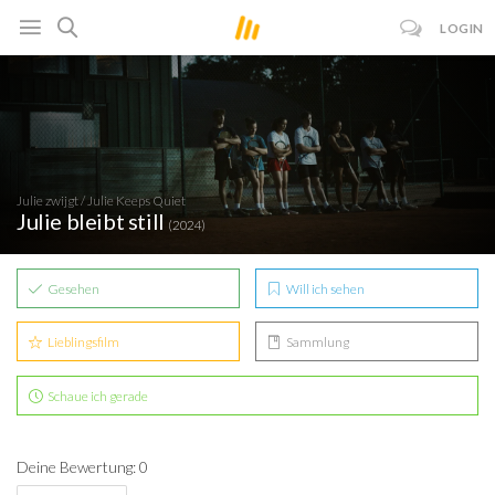
LOGIN
Julie zwijgt / Julie Keeps Quiet
Julie bleibt still
(2024)
Gesehen
Will ich sehen
Lieblingsfilm
Sammlung
Schaue ich gerade
Deine Bewertung: 0