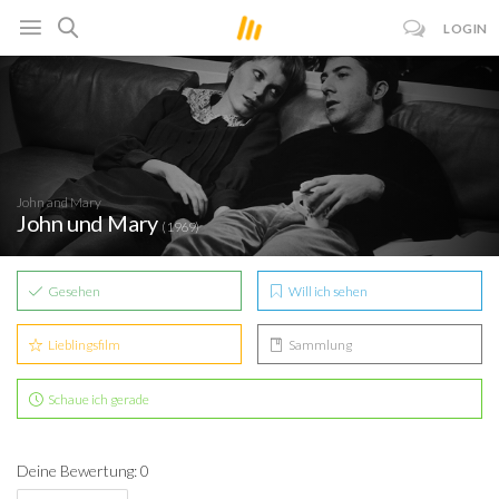
LOGIN
John and Mary
John und Mary
(1969)
Gesehen
Will ich sehen
Lieblingsfilm
Sammlung
Schaue ich gerade
Deine Bewertung: 0