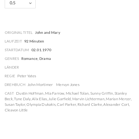
0.5
ORIGINAL TITEL
John and Mary
LAUFZEIT
92 Minuten
STARTDATUM
02.01.1970
GENRES
Romance, Drama
LÄNDER
REGIE
Peter Yates
DREHBUCH
John Mortimer
Mervyn Jones
CAST
Dustin Hoffman
,
Mia Farrow
,
Michael Tolan
,
Sunny Griffin
,
Stanley
Beck
,
Tyne Daly
,
Alix Elias
,
Julie Garfield
,
Marvin Lichterman
,
Marian Mercer
,
Susan Taylor
,
Olympia Dukakis
,
Carl Parker
,
Richard Clarke
,
Alexander Cort
,
Cleavon Little