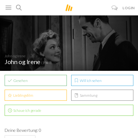
LOGIN
John og Irene
John og Irene
(1949)
Gesehen
Will ich sehen
Lieblingsfilm
Sammlung
Schaue ich gerade
Deine Bewertung: 0