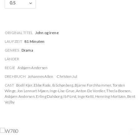
0.5
ORIGINAL TITEL
John og Irene
LAUFZEIT
81 Minuten
GENRES
Drama
LÄNDER
REGIE
Asbjørn Andersen
DREHBUCH
Johannes Allen
Christen Jul
CAST
Bodil Kjer
,
Ebbe Rode
,
Ib Schønberg
,
Bjarne Forchhammer
,
Torsten
Winge
,
Jon Lennart Mjøen
,
Inge-Lise Grue
,
Anton De Verdier
,
Thecla Boesen
,
Asbjørn Andersen
,
Erling Dalsborg
,
Ib Fürst
,
Inge Ketti
,
Henning Moritzen
,
Bent
Vejlby