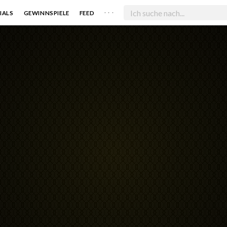
. . .
IALS
GEWINNSPIELE
FEED