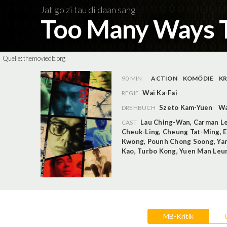
Jat go zi tau di daan sang
Too Many Ways T
Quelle:
themoviedb.org
90 MIN
ACTION
KOMÖDIE
KR
Wai Ka-Fai
REGIE
Szeto Kam-Yuen
Wa
DREHBUCH
Lau Ching-Wan
,
Carman L
CAST
Cheuk-Ling
,
Cheung Tat-Ming
,
E
Kwong
,
Pounh Chong Soong
,
Ya
Kao
,
Turbo Kong
,
Yuen Man Leu
MB-Kritik