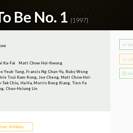
o Be No. 1
(1997)
Ge
IMI
Lie
i Ka-Fai
Matt Chow Hoi-Kwong
ee Yeuk-Tung
,
Francis Ng Chun-Yu
,
Ruby Wong
Sch
lvis Tsui Kam-Kong
,
Joe Cheng
,
Matt Chow Hoi-
n-Tak Chiu
,
Ha Ha
,
Morris Rong Xiang
,
Tien-Fa
ng
,
Chao-Hsiung Lin
User-Kritiken