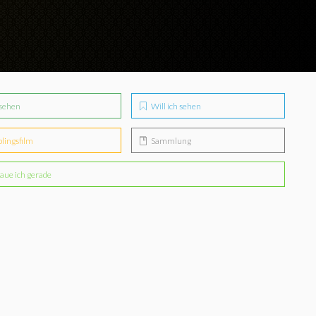
sehen
Will ich sehen
blingsfilm
Sammlung
aue ich gerade