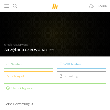
LOGIN
Jarzębina czerwona
Jarzębina czerwona
(1969)
Gesehen
Will ich sehen
Lieblingsfilm
Sammlung
Schaue ich gerade
Deine Bewertung: 0