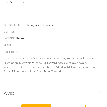
0.5
ORIGINAL TITEL
Jarzębina czerwona
GENRES
LÄNDER
Poland
REGIE
DREHBUCH
CAST
Andrzej Kopiczyński
,
Władysław Kowalski
,
Andrzej Łapicki
,
Stefan
Friedmann
,
Mieczyslaw Janowski
,
Ryszard Kotys
,
Wacław Kowalski
,
Włodzimierz Kwaskowski
,
Jolanta Lothe
,
Zdzislaw Maklakiewicz
,
Tadeusz
Somogi
,
Mieczyslaw Stoor
,
Franciszek Trzeciak