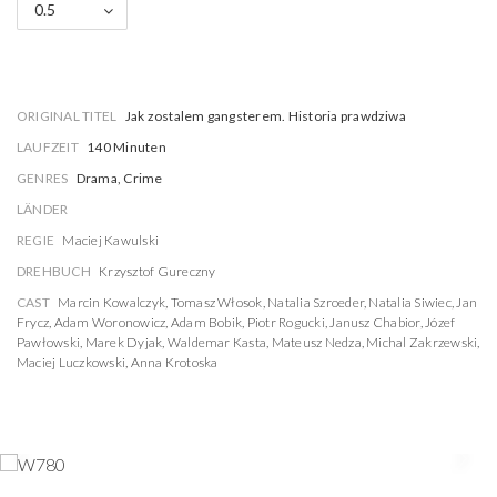
0.5
ORIGINAL TITEL
Jak zostalem gangsterem. Historia prawdziwa
LAUFZEIT
140 Minuten
GENRES
Drama, Crime
LÄNDER
REGIE
Maciej Kawulski
DREHBUCH
Krzysztof Gureczny
CAST
Marcin Kowalczyk
,
Tomasz Włosok
,
Natalia Szroeder
,
Natalia Siwiec
,
Jan
Frycz
,
Adam Woronowicz
,
Adam Bobik
,
Piotr Rogucki
,
Janusz Chabior
,
Józef
Pawłowski
,
Marek Dyjak
,
Waldemar Kasta
,
Mateusz Nedza
,
Michal Zakrzewski
,
Maciej Luczkowski
,
Anna Krotoska