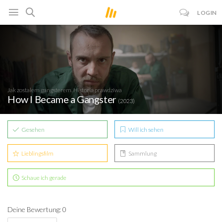
LOGIN
Jak zostalem gangsterem. Historia prawdziwa
How I Became a Gangster
(2023)
Gesehen
Will ich sehen
Lieblingsfilm
Sammlung
Schaue ich gerade
Deine Bewertung: 0