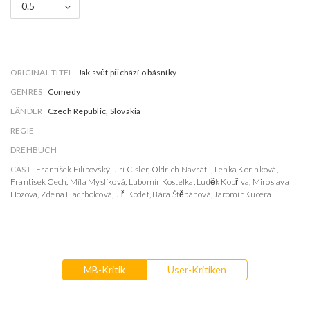
0.5
ORIGINAL TITEL
Jak svět přichází o básníky
GENRES
Comedy
LÄNDER
Czech Republic, Slovakia
REGIE
DREHBUCH
CAST
František Filipovský
,
Jirí Císler
,
Oldrich Navrátil
,
Lenka Korínková
,
Frantisek Cech
,
Míla Myslíková
,
Lubomír Kostelka
,
Luděk Kopřiva
,
Miroslava
Hozová
,
Zdena Hadrbolcová
,
Jiří Kodet
,
Bára Štěpánová
,
Jaromír Kucera
MB-Kritik
User-Kritiken