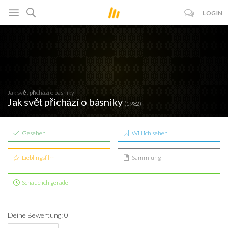
LOGIN
Jak svět přichází o básníky
Jak svět přichází o básníky
(1982)
Gesehen
Will ich sehen
Lieblingsfilm
Sammlung
Schaue ich gerade
Deine Bewertung: 0