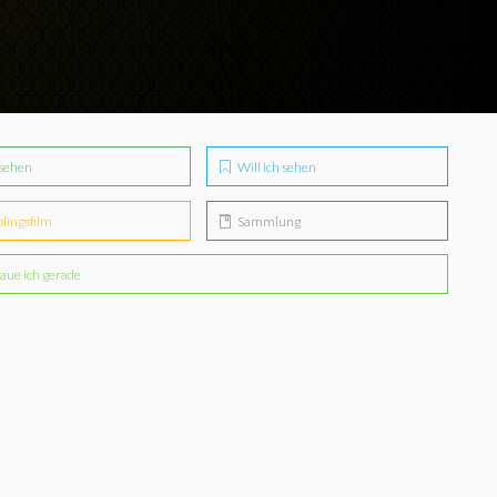
sehen
Will ich sehen
blingsfilm
Sammlung
aue ich gerade