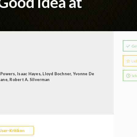
 Good Idea at
Ge
Lie
 Powers
,
Isaac Hayes
,
Lloyd Bochner
,
Yvonne De
Sch
Dane
,
Robert A. Silverman
User-Kritiken