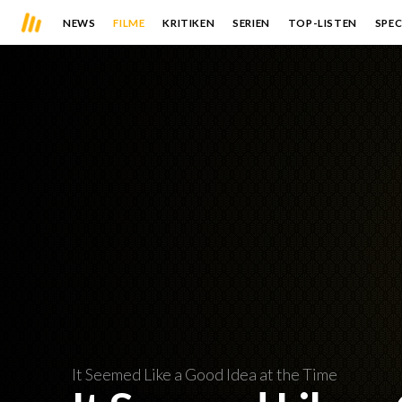
NEWS
FILME
KRITIKEN
SERIEN
TOP-LISTEN
SPEC
It Seemed Like a Good Idea at the Time