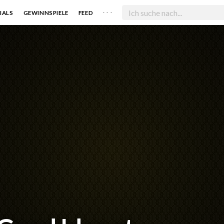
. . .
IALS
GEWINNSPIELE
FEED