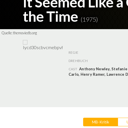
It Seemed Like a
the Time
(1975)
Quelle:
themoviedb.org
REGIE
DREHBUCH
Anthony Newley
,
Stefanie
CAST
Carlo
,
Henry Ramer
,
Lawrence 
MB-Kritik