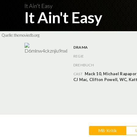
It Ain't Easy
It Ain't Easy
Quelle:
themoviedb.org
DRAMA
REGIE
DREHBUCH
Mack 10
,
Michael Rapapor
CAST
CJ Mac
,
Clifton Powell
,
WC
,
Kat
MB-Kritik