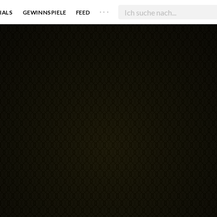
. . .
IALS
GEWINNSPIELE
FEED