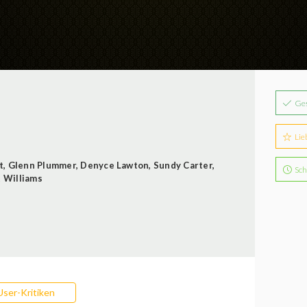
Ge
Lie
t
,
Glenn Plummer
,
Denyce Lawton
,
Sundy Carter
,
Sch
t Williams
User-Kritiken