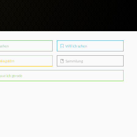
sehen
Will ich sehen
blingsfilm
Sammlung
aue ich gerade