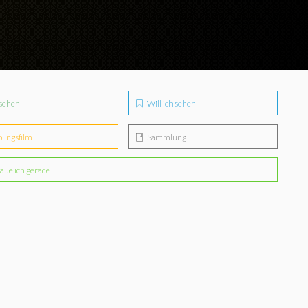
sehen
Will ich sehen
blingsfilm
Sammlung
aue ich gerade