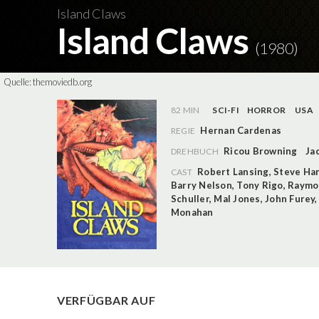
Island Claws
Island Claws
(1980)
Quelle:
themoviedb.org
82 MIN
SCI-FI
HORROR
USA
Hernan Cardenas
REGIE
Ricou Browning
Ja
DREHBUCH
Robert Lansing
,
Steve Ha
CAST
Barry Nelson
,
Tony Rigo
,
Raymo
Schuller
,
Mal Jones
,
John Furey
Monahan
VERFÜGBAR AUF