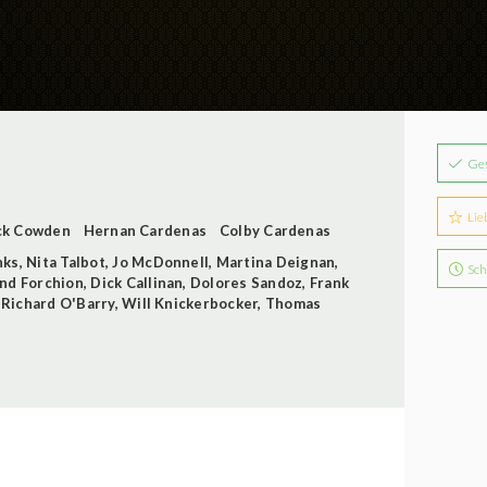
Ge
Lie
ck Cowden
Hernan Cardenas
Colby Cardenas
nks
,
Nita Talbot
,
Jo McDonnell
,
Martina Deignan
,
Sch
nd Forchion
,
Dick Callinan
,
Dolores Sandoz
,
Frank
,
Richard O'Barry
,
Will Knickerbocker
,
Thomas