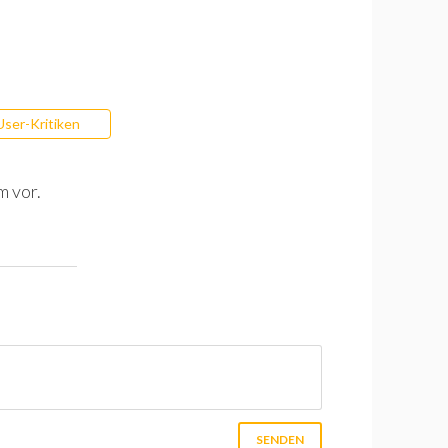
User-Kritiken
m vor.