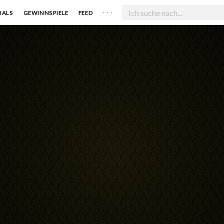
. . .
IALS
GEWINNSPIELE
FEED