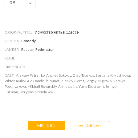
0.5
ORIGINAL TITEL
Искусство жить в Одессе
GENRES
Comedy
LÄNDER
Russian Federation
REGIE
DREHBUCH
CAST
Aleksey Petrenko
,
Andrey Sokolov
,
Oleg Tabakov
,
Svetlana Kryuchkova
,
Viktor Avilov
,
Aleksandr Shirvindt
,
Zinoviy Gerdt
,
Sergey Migitsko
,
Natalya
Pozdnyakova
,
Mikhail Boyarskiy
,
Arnis Līcītis
,
Yuriy Dubrovin
,
Semyon
Furman
,
Boryslav Brondukov
MB-Kritik
User-Kritiken