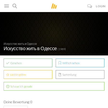
LOGIN
Искусство жить в Одессе
Искусство жить в Одессе
(1989)
Gesehen
Will ich sehen
Lieblingsfilm
Sammlung
Schaue ich gerade
Deine Bewertung: 0