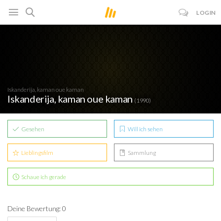
LOGIN
Iskanderija, kaman oue kaman
Iskanderija, kaman oue kaman
(1990)
Gesehen
Will ich sehen
Lieblingsfilm
Sammlung
Schaue ich gerade
Deine Bewertung: 0