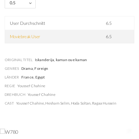
0.5
User Durchschnitt
6.5
Moviebreak User
6.5
ORIGINAL TITEL
Iskanderija, kaman oue kaman
GENRES
Drama, Foreign
LÄNDER
France, Egypt
REGIE
Youssef Chahine
DREHBUCH
Youssef Chahine
CAST
Youssef Chahine
,
Hesham Selim
,
Hoda Soltan
,
Ragaa Hussein