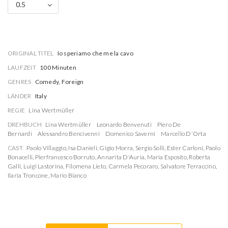
0.5
ORIGINAL TITEL
Io speriamo che me la cavo
LAUFZEIT
100 Minuten
GENRES
Comedy, Foreign
LÄNDER
Italy
REGIE
Lina Wertmüller
DREHBUCH
Lina Wertmüller
Leonardo Benvenuti
Piero De
Bernardi
Alessandro Bencivenni
Domenico Saverni
Marcello D'Orta
CAST
Paolo Villaggio
,
Isa Danieli
,
Gigio Morra
,
Sergio Solli
,
Ester Carloni
,
Paolo
Bonacelli
,
Pierfrancesco Borruto
,
Annarita D'Auria
,
Maria Esposito
,
Roberta
Galli
,
Luigi Lastorina
,
Filomena Lieto
,
Carmela Pecoraro
,
Salvatore Terraccino
,
Ilaria Troncone
,
Mario Bianco