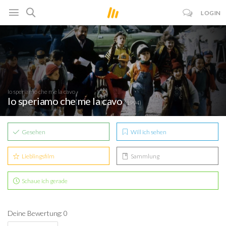
LOGIN
Io speriamo che me la cavo
Io speriamo che me la cavo
(1994)
Gesehen
Will ich sehen
Lieblingsfilm
Sammlung
Schaue ich gerade
Deine Bewertung: 0