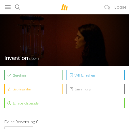
LOGIN
Invention
(2024)
Gesehen
Will ich sehen
Lieblingsfilm
Sammlung
Schaue ich gerade
Deine Bewertung: 0