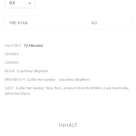
0.5
MB-Kritik
4.0
LAUFZEIT
72 Minuten
GENRES
LÄNDER
REGIE
Courtney Stephens
DREHBUCH
Callie Hernandez
Courtney Stephens
CAST
Callie Hernandez
,
Tony Torn
,
James N. Kienitz Wilkins
,
Lucy Kaminsky
,
Sahm McGlynn
INHALT