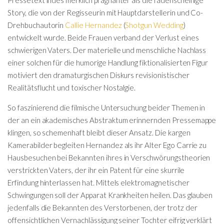
Story, die von der Regisseurin mit Hauptdarstellerin und Co-
Drehbuchautorin
Callie Hernandez
(
Shotgun Wedding
)
entwickelt wurde. Beide Frauen verband der Verlust eines
schwierigen Vaters. Der materielle und menschliche Nachlass
einer solchen für die humorige Handlung fiktionalisierten Figur
motiviert den dramaturgischen Diskurs revisionistischer
Realitätsflucht und toxischer Nostalgie.
So faszinierend die filmische Untersuchung beider Themen in
der an ein akademisches Abstraktum erinnernden Pressemappe
klingen, so schemenhaft bleibt dieser Ansatz. Die kargen
Kamerabilder begleiten Hernandez als ihr Alter Ego Carrie zu
Hausbesuchen bei Bekannten ihres in Verschwörungstheorien
verstrickten Vaters, der ihr ein Patent für eine skurrile
Erfindung hinterlassen hat. Mittels elektromagnetischer
Schwingungen soll der Apparat Krankheiten heilen. Das glauben
jedenfalls die Bekannten des Verstorbenen, der trotz der
offensichtlichen Vernachlässigung seiner Tochter eifrig verklärt