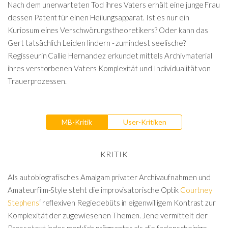
Nach dem unerwarteten Tod ihres Vaters erhält eine junge Frau
dessen Patent für einen Heilungsapparat. Ist es nur ein
Kuriosum eines Verschwörungstheoretikers? Oder kann das
Gert tatsächlich Leiden lindern - zumindest seelische?
Regisseurin Callie Hernandez erkundet mittels Archivmaterial
ihres verstorbenen Vaters Komplexität und Individualität von
Trauerprozessen.
MB-Kritik
User-Kritiken
KRITIK
Als autobiografisches Amalgam privater Archivaufnahmen und
Amateurfilm-Style steht die improvisatorische Optik
Courtney
Stephens
‘ reflexiven Regiedebüts in eigenwilligem Kontrast zur
Komplexität der zugewiesenen Themen. Jene vermittelt der
Pressetext indes merklich prägnanter als die fadenscheinige