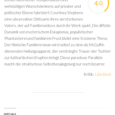
4.0
wehmütigen Wunschdenkens auf privater und
politischer Ebene fabriziert Courtney Stephens
eine observative Obituarie ihres verstorbenen
Vaters, der auf Familienvideos durch ihr Werk spukt. Die diffizile
Dynamik von esoterischem Eskapismus, populistischer
Phantasterei und familiärem Frust bleibt eine trockene These.
Der filmische Familienroman wird selbst zu dem als McGuffin
dienenden Heilungsapparat, der verdrängte Trauer der Tochter
zur kathartischen Eruption bringt. Diese paradoxe Parallele
macht die strukturlose Selbstbespiegelung nur noch bizarrer.
Kritik:
Lida Bach
SPECIALS