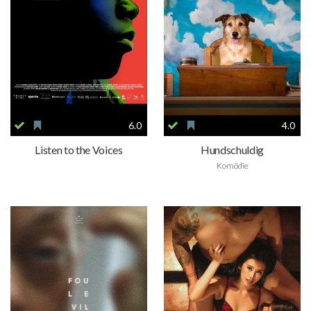
6.0
4.0
Listen to the Voices
Hundschuldig
Komödie