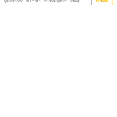
@username
#Filmtitel
$Schauspieler
:emoji