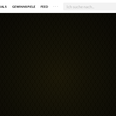
. . .
IALS
GEWINNSPIELE
FEED