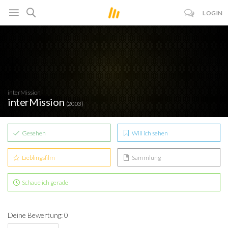
LOGIN
interMission
interMission
(2003)
Gesehen
Will ich sehen
Lieblingsfilm
Sammlung
Schaue ich gerade
Deine Bewertung: 0