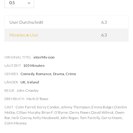
0.5
User Durchschnitt
6.3
Moviebreak User
6.3
ORIGINAL TITEL
interMission
LAUFZEIT
105 Minuten
GENRES
Comedy, Romance, Drama, Crime
LÄNDER
UK, Ireland
REGIE
John Crowley
DREHBUCH
Mark O'Rowe
CAST
Colin Farrell
,
Kerry Condon
,
Johnny Thompson
,
Emma Bolger
,
Dierdre
Molloy
,
Cillian Murphy
,
Brían F. O'Byrne
,
Derry Power
,
David Wilmot
,
Owen
Roe
,
Neilí Conroy
,
Kelly Macdonald
,
John Rogan
,
Tom Farrelly
,
Gerry Moore
,
Colm Meaney