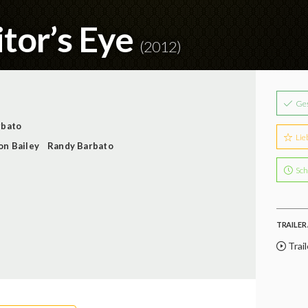
itor’s Eye
(2012)
Ge
rbato
Lie
on Bailey
Randy Barbato
Sch
TRAILER 
Trail