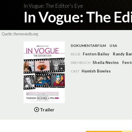
In Vogue: The Editor’s Eye
In Vogue: The Ed
Quelle:
themoviedb.org
DOKUMENTARFILM
USA
Fenton Bailey
Randy Ba
REGIE
Sheila Nevins
Fent
DREHBUCH
Hamish Bowles
CAST
Trailer