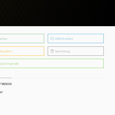
sehen
Will ich sehen
blingsfilm
Sammlung
aue ich gerade
/ VIDEOS
er