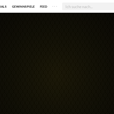
. . .
IALS
GEWINNSPIELE
FEED