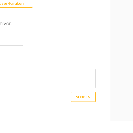
User-Kritiken
m vor.