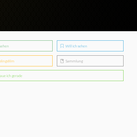
sehen
Will ich sehen
blingsfilm
Sammlung
aue ich gerade