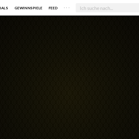
. . .
IALS
GEWINNSPIELE
FEED