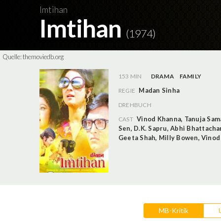
Imtihan
Imtihan
(1974)
Quelle:
themoviedb.org
153 MIN
DRAMA
FAMILY
Madan Sinha
REGIE
DREHBUCH
Vinod Khanna
,
Tanuja Sam
CAST
Sen
,
D.K. Sapru
,
Abhi Bhattacha
Geeta Shah
,
Milly Bowen
,
Vinod
MB-Kritik