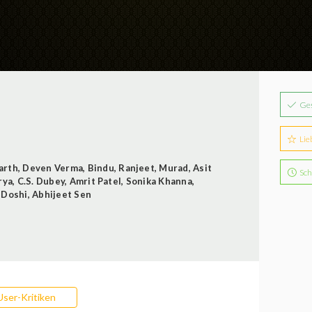
Ge
Lie
arth
,
Deven Verma
,
Bindu
,
Ranjeet
,
Murad
,
Asit
Sch
rya
,
C.S. Dubey
,
Amrit Patel
,
Sonika Khanna
,
 Doshi
,
Abhijeet Sen
User-Kritiken