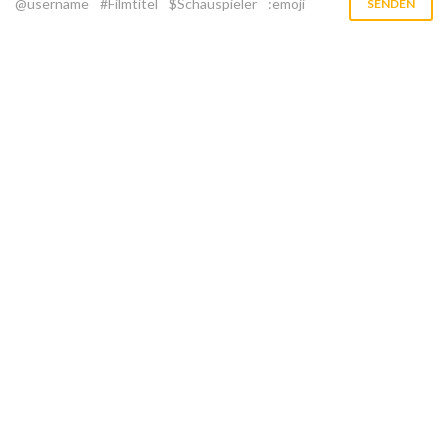
@username
#Filmtitel
$Schauspieler
:emoji