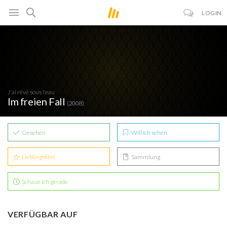
LOGIN
J'ai rêvé sous l'eau
Im freien Fall
(2008)
Gesehen
Will ich sehen
Lieblingsfilm
Sammlung
Schaue ich gerade
VERFÜGBAR AUF