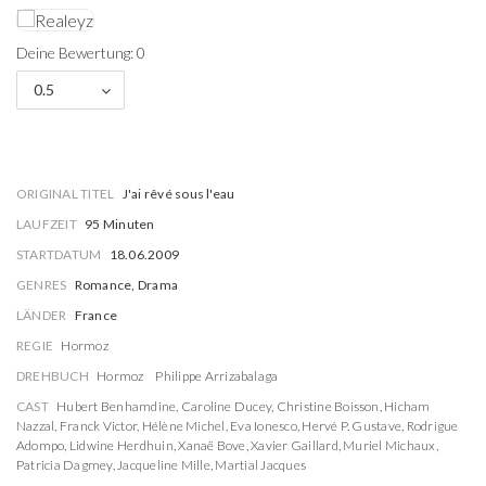
Deine Bewertung: 0
0.5
ORIGINAL TITEL
J'ai rêvé sous l'eau
LAUFZEIT
95 Minuten
STARTDATUM
18.06.2009
GENRES
Romance, Drama
LÄNDER
France
REGIE
Hormoz
DREHBUCH
Hormoz
Philippe Arrizabalaga
CAST
Hubert Benhamdine
,
Caroline Ducey
,
Christine Boisson
,
Hicham
Nazzal
,
Franck Victor
,
Hélène Michel
,
Eva Ionesco
,
Hervé P. Gustave
,
Rodrigue
Adompo
,
Lidwine Herdhuin
,
Xanaë Bove
,
Xavier Gaillard
,
Muriel Michaux
,
Patricia Dagmey
,
Jacqueline Mille
,
Martial Jacques